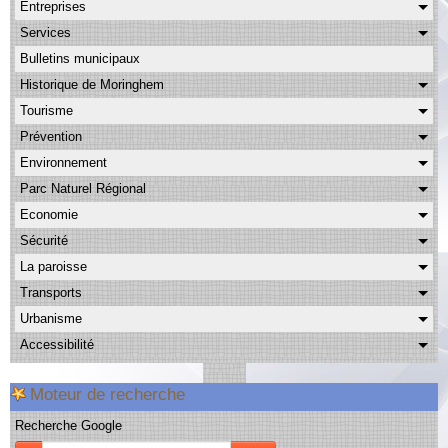
Entreprises
Albums
Services
Facebook
Bulletins municipaux
Contact
Historique de Moringhem
Tourisme
Prévention
Environnement
Parc Naturel Régional
Economie
Sécurité
La paroisse
Transports
Urbanisme
Accessibilité
Moteur de recherche
Recherche Google