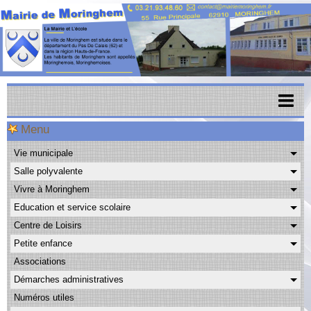
Menu
Accueil
Vie municipale
Menu scolaire
Salle polyvalente
Actualités
Vivre à Moringhem
Education et service scolaire
Agenda
Centre de Loisirs
CAPSO
Petite enfance
Associations
Urbanisme
Démarches administratives
Transports
Numéros utiles