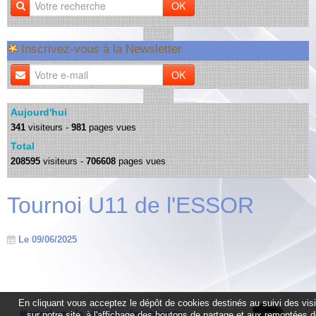
OK
Inscrivez-vous à la Newsletter
OK
Aujourd'hui
341
visiteurs -
981
pages vues
Total
208595
visiteurs -
706608
pages vues
Tournoi U11 de l'ESSOR
Le 09/06/2025
En cliquant vous acceptez le dépôt de cookies destinés au suivi des vis
sur notre site, à l'affichage des boutons de partage et aux remontées 