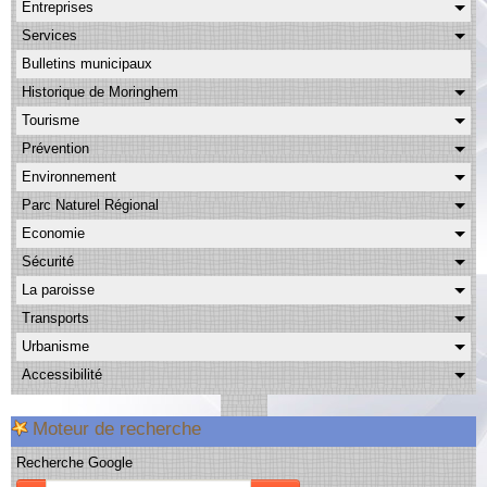
Entreprises
Albums
Services
Facebook
Bulletins municipaux
Contact
Historique de Moringhem
Tourisme
Prévention
Environnement
Parc Naturel Régional
Economie
Sécurité
La paroisse
Transports
Urbanisme
Accessibilité
Moteur de recherche
Recherche Google