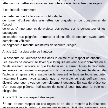
attention, ni mettre en cause sa sécurité et celle des autres passagers.
Il est interdit notamment :
de parler au conducteur sans motif valable
de fumer, d’utiliser des allumettes ou briquets et de consommer de
l’alcool
de crier, d’importuner et de projeter des objets sur le conducteur et les
passagers
de toucher aux poignées, serrures et dispositifs de secours avant l’arrêt
complet du véhicule
de dégrader le matériel (ceintures de sécurité, sièges).
Article 1.2 : la descente de l’autocar
La descente de l’autocar se fait dans le calme et le respect de chacun.
Les élèves ne doivent se lever que lorsqu’ils arrivent à leur domicile ou à
l’établissement scolaire et que l’autocar est à l’arrêt. Après la descente,
les élèves ne doivent s’engager sur la chaussée qu’après le départ de
l’autocar et après s’être assuré qu’ils peuvent le faire en toute sécurité,
notamment après avoir attendu que le véhicule se soit suffisamment
éloigné pour que la vue soit complètement dégagée. En cas de présence
d’un passage piétons, l’utilisation de celui-ci pour traverser la voie est
obligatoire.
Article 1.3 : le non respect des règles
En cas de non respect de ces règles et ce, de la montée à la descente
en passant par le trajet, le conducteur relèvera l’incivilité constatée pour