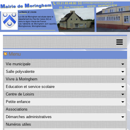
Menu
Accueil
Vie municipale
Menu scolaire
Salle polyvalente
Actualités
Vivre à Moringhem
Education et service scolaire
Agenda
Centre de Loisirs
CAPSO
Petite enfance
Associations
Urbanisme
Démarches administratives
Transports
Numéros utiles