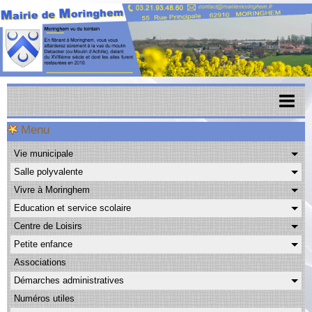
Menu
Accueil
Vie municipale
Menu scolaire
Salle polyvalente
Actualités
Vivre à Moringhem
Education et service scolaire
Agenda
Centre de Loisirs
CAPSO
Petite enfance
Associations
Urbanisme
Démarches administratives
Transports
Numéros utiles