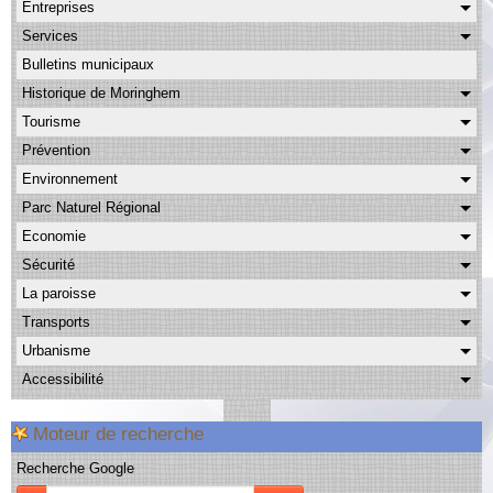
Entreprises
Albums
Services
Facebook
Bulletins municipaux
Contact
Historique de Moringhem
Tourisme
Prévention
Environnement
Parc Naturel Régional
Economie
Sécurité
La paroisse
Transports
Urbanisme
Accessibilité
Moteur de recherche
Recherche Google