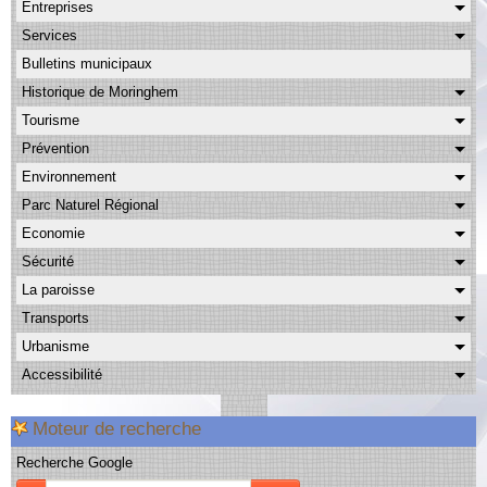
Entreprises
Albums
Services
Facebook
Bulletins municipaux
Contact
Historique de Moringhem
Tourisme
Prévention
Environnement
Parc Naturel Régional
Economie
Sécurité
La paroisse
Transports
Urbanisme
Accessibilité
Moteur de recherche
Recherche Google