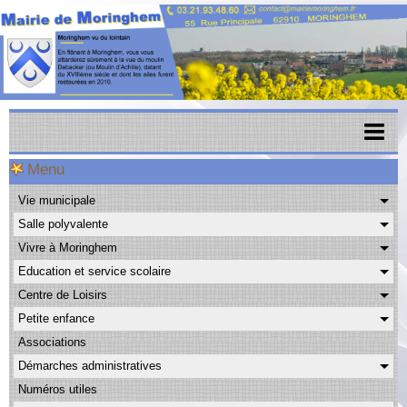
Menu
Accueil
Vie municipale
Menu scolaire
Salle polyvalente
Actualités
Vivre à Moringhem
Education et service scolaire
Agenda
Centre de Loisirs
CAPSO
Petite enfance
Associations
Urbanisme
Démarches administratives
Transports
Numéros utiles