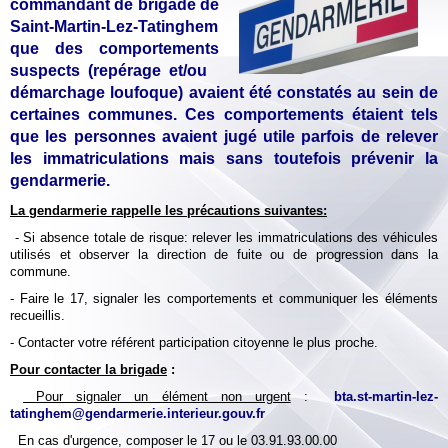
commandant de brigade de
Saint-Martin-Lez-Tatinghem
que des comportements
suspects (repérage et/ou
démarchage loufoque) avaient été constatés au sein de
certaines communes. Ces comportements étaient tels
que les personnes avaient jugé utile parfois de relever
les immatriculations mais sans toutefois prévenir la
gendarmerie.
La gendarmerie rappelle les précautions suivantes:
- Si absence totale de risque: relever les immatriculations des véhicules
utilisés et observer la direction de fuite ou de progression dans la
commune.
- Faire le 17, signaler les comportements et communiquer les éléments
recueillis.
- Contacter votre référent participation citoyenne le plus proche.
Pour contacter la brigade
:
Pour signaler un élément non urgent
:
bta.st-martin-lez-
tatinghem@gendarmerie.interieur.gouv.fr
En cas d'urgence, composer le 17 ou le 03.91.93.00.00