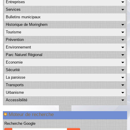
Entreprises
Albums
Services
Facebook
Bulletins municipaux
Contact
Historique de Moringhem
Tourisme
Prévention
Environnement
Parc Naturel Régional
Economie
Sécurité
La paroisse
Transports
Urbanisme
Accessibilité
Moteur de recherche
Recherche Google