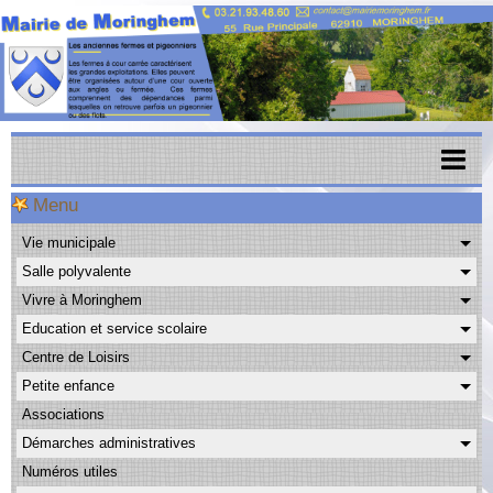
Menu
Accueil
Vie municipale
Menu scolaire
Salle polyvalente
Actualités
Vivre à Moringhem
Education et service scolaire
Agenda
Centre de Loisirs
CAPSO
Petite enfance
Associations
Urbanisme
Démarches administratives
Transports
Numéros utiles