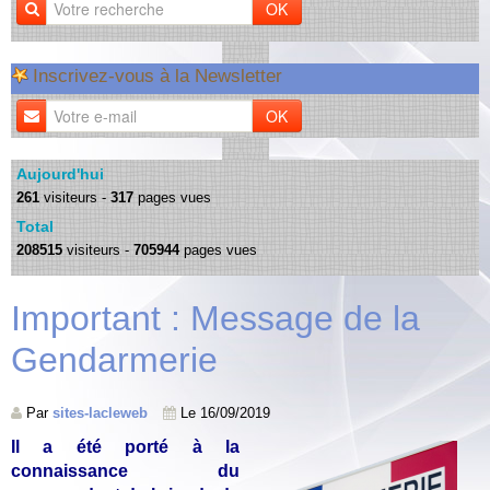
OK
Inscrivez-vous à la Newsletter
OK
Aujourd'hui
261
visiteurs -
317
pages vues
Total
208515
visiteurs -
705944
pages vues
Important : Message de la
Gendarmerie
Par
sites-lacleweb
Le 16/09/2019
Il a été porté à la
connaissance du