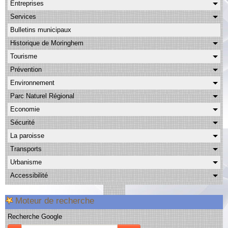
Entreprises
Albums
Services
Facebook
Bulletins municipaux
Contact
Historique de Moringhem
Tourisme
Prévention
Environnement
Parc Naturel Régional
Economie
Sécurité
La paroisse
Transports
Urbanisme
Accessibilité
Moteur de recherche
Recherche Google