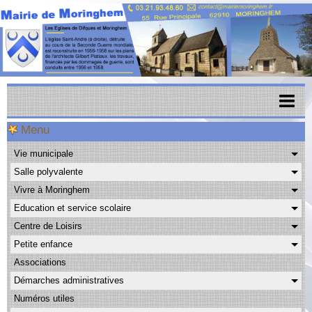
Menu
Accueil
Vie municipale
Menu scolaire
Salle polyvalente
Actualités
Vivre à Moringhem
Education et service scolaire
Agenda
Centre de Loisirs
CAPSO
Petite enfance
Associations
Urbanisme
Démarches administratives
Transports
Numéros utiles