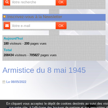
OK
Inscrivez-vous à la Newsletter
OK
Aujourd'hui
180
visiteurs -
200
pages vues
Total
208434
visiteurs -
705827
pages vues
Armistice du 8 mai 1945
Le 08/05/2022
En cliquant vous acceptez le dépôt de cookies destinés au suivi des vis
sur notre site, à l'affichage des boutons de partage et aux remontées 