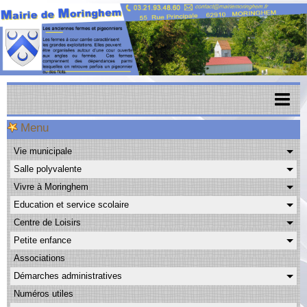
Menu
Accueil
Vie municipale
Menu scolaire
Salle polyvalente
Actualités
Vivre à Moringhem
Education et service scolaire
Agenda
Centre de Loisirs
CAPSO
Petite enfance
Associations
Urbanisme
Démarches administratives
Transports
Numéros utiles