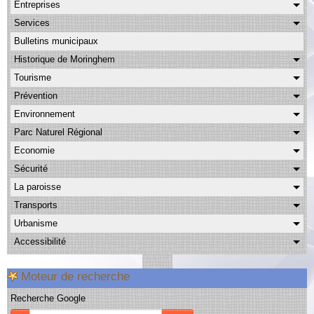
Entreprises
Albums
Services
Facebook
Bulletins municipaux
Contact
Historique de Moringhem
Tourisme
Prévention
Environnement
Parc Naturel Régional
Economie
Sécurité
La paroisse
Transports
Urbanisme
Accessibilité
Moteur de recherche
Recherche Google