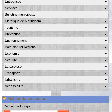
Entreprises
Albums
Services
Facebook
Bulletins municipaux
Contact
Historique de Moringhem
Tourisme
Prévention
Environnement
Parc Naturel Régional
Economie
Sécurité
La paroisse
Transports
Urbanisme
Accessibilité
Moteur de recherche
Recherche Google