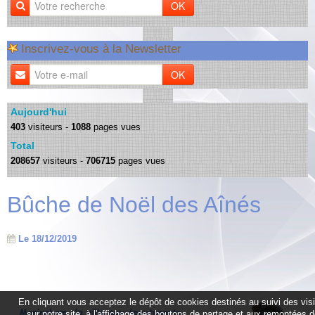
OK
Inscrivez-vous à la Newsletter
OK
Aujourd'hui
403
visiteurs -
1088
pages vues
Total
208657
visiteurs -
706715
pages vues
Bûche de Noël des Aînés
Le 18/12/2019
En cliquant vous acceptez le dépôt de cookies destinés au suivi des vis
sur notre site, à l'affichage des boutons de partage et aux remontées 