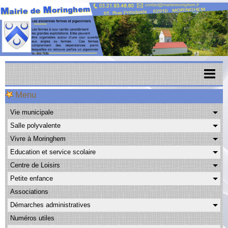
Menu
Accueil
Vie municipale
Menu scolaire
Salle polyvalente
Actualités
Vivre à Moringhem
Education et service scolaire
Agenda
Centre de Loisirs
CAPSO
Petite enfance
Associations
Urbanisme
Démarches administratives
Transports
Numéros utiles