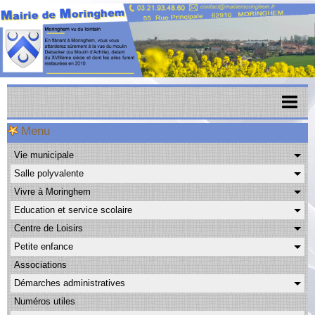
Menu
Accueil
Vie municipale
Menu scolaire
Salle polyvalente
Actualités
Vivre à Moringhem
Education et service scolaire
Agenda
Centre de Loisirs
CAPSO
Petite enfance
Associations
Urbanisme
Démarches administratives
Transports
Numéros utiles