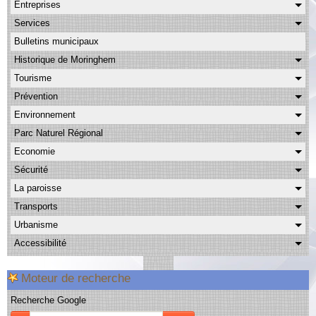
Entreprises
Albums
Services
Facebook
Bulletins municipaux
Contact
Historique de Moringhem
Tourisme
Prévention
Environnement
Parc Naturel Régional
Economie
Sécurité
La paroisse
Transports
Urbanisme
Accessibilité
Moteur de recherche
Recherche Google