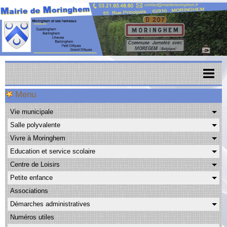
Menu
Accueil
Vie municipale
Menu scolaire
Salle polyvalente
Actualités
Vivre à Moringhem
Education et service scolaire
Agenda
Centre de Loisirs
CAPSO
Petite enfance
Associations
Urbanisme
Démarches administratives
Transports
Numéros utiles