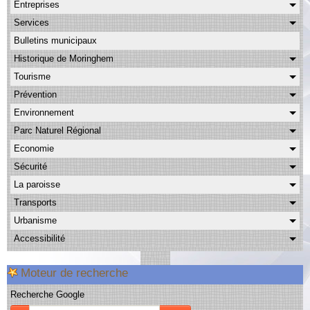
Entreprises
Albums
Services
Facebook
Bulletins municipaux
Contact
Historique de Moringhem
Tourisme
Prévention
Environnement
Parc Naturel Régional
Economie
Sécurité
La paroisse
Transports
Urbanisme
Accessibilité
Moteur de recherche
Recherche Google