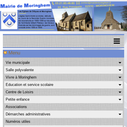
Menu
Accueil
Vie municipale
Menu scolaire
Salle polyvalente
Actualités
Vivre à Moringhem
Education et service scolaire
Agenda
Centre de Loisirs
CAPSO
Petite enfance
Associations
Urbanisme
Démarches administratives
Transports
Numéros utiles