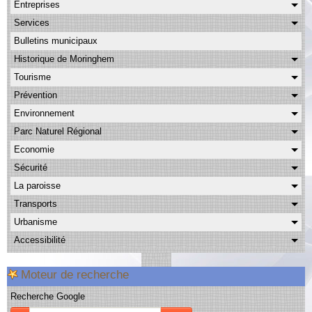
Entreprises
Albums
Services
Facebook
Bulletins municipaux
Contact
Historique de Moringhem
Tourisme
Prévention
Environnement
Parc Naturel Régional
Economie
Sécurité
La paroisse
Transports
Urbanisme
Accessibilité
Moteur de recherche
Recherche Google