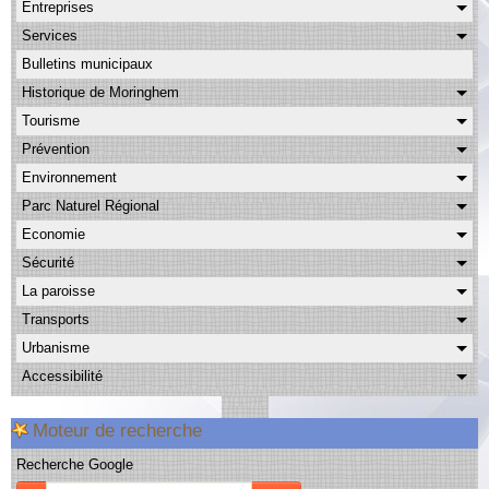
Entreprises
Albums
Services
Facebook
Bulletins municipaux
Contact
Historique de Moringhem
Tourisme
Prévention
Environnement
Parc Naturel Régional
Economie
Sécurité
La paroisse
Transports
Urbanisme
Accessibilité
Moteur de recherche
Recherche Google