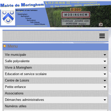
Menu
Accueil
Vie municipale
Menu scolaire
Salle polyvalente
Actualités
Vivre à Moringhem
Education et service scolaire
Agenda
Centre de Loisirs
CAPSO
Petite enfance
Associations
Urbanisme
Démarches administratives
Transports
Numéros utiles