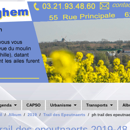
genda
CAPSO
Urbanisme
Transports
Alb
l
/
Album
/
2019
/
Trail des Epeutnaerts
/
ph trail des epeutna
trail des epeutnaerts 2019-48