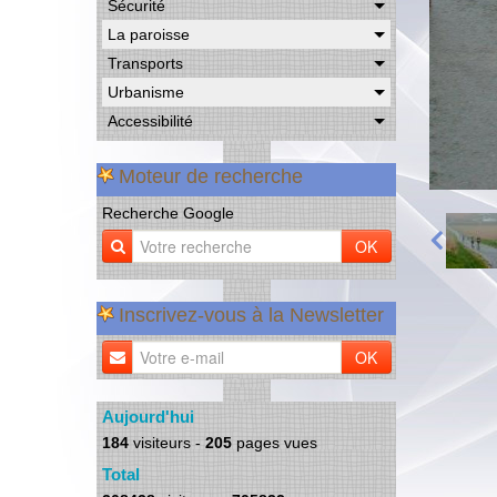
Sécurité
La paroisse
Transports
Urbanisme
Accessibilité
Moteur de recherche
Recherche Google
OK
Inscrivez-vous à la Newsletter
OK
Aujourd'hui
184
visiteurs -
205
pages vues
Total