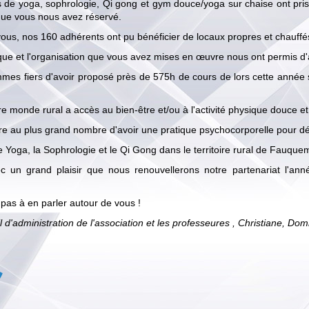
 de yoga, sophrologie, Qi gong et gym douce/yoga sur chaise ont pris
 que vous nous avez réservé.
ous, nos 160 adhérents ont pu bénéficier de locaux propres et chauffé
ique et l'organisation que vous avez mises en œuvre nous ont permis d'
es fiers d'avoir proposé près de 575h de cours de lors cette année 
tre monde rural a accès au bien-être et/ou à l'activité physique douce e
e au plus grand nombre d'avoir une pratique psychocorporelle pour dé
 Yoga, la Sophrologie et le Qi Gong dans le territoire rural de Fauque
ec un grand plaisir que nous renouvellerons notre partenariat l'a
 pas à en parler autour de vous !
l d'administration de l'association et les professeures , Christiane, Do