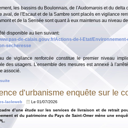
ment, les bassins du Boulonnais, de l'Audomarois et du delta de
e aval, de l'Escaut et de la Sambre sont placés en vigilance ren
mont et de la Sensée sont quant à eux maintenus au niveau de 
rêté disponible au lien suivant:
/www.pas-de-calais.gouv.fr/Actions-de-l-Etat/Environnemen
tion-secheresse
au de vigilance renforcée constitue le premier niveau impli
le des usagers. L'ensemble des mesures est annexé à l'arrêt
e associé.
 suite
ence d'urbanisme enquête sur le c
tes-lacleweb
Le 01/07/2026
cadre d’une étude sur les services de livraison et de retrait 
ement et du patrimoine du Pays de Saint-Omer mène une enquête
PL.