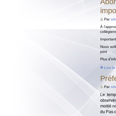
Abon
impo
Par
si
À l'appro
collégien
Important
Nous soll
joint
Plus d'inf
Lire la
Préf
Par
si
Le temp
observés
moitié n
du Pas-d