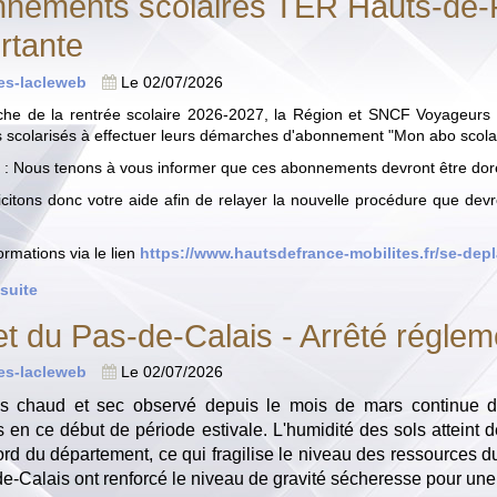
nements scolaires TER Hauts-de-F
rtante
tes-lacleweb
Le 02/07/2026
che de la rentrée scolaire 2026-2027, la Région et SNCF Voyageurs T
s scolarisés à effectuer leurs démarches d'abonnement "Mon abo scola
 : Nous tenons à vous informer que ces abonnements devront être do
icitons donc votre aide afin de relayer la nouvelle procédure que devro
ormations via le lien
https://www.hautsdefrance-mobilites.fr/se-depl
 suite
et du Pas-de-Calais - Arrêté réglem
tes-lacleweb
Le 02/07/2026
s chaud et sec observé depuis le mois de mars continue de
 en ce début de période estivale. L'humidité des sols atteint d
ord du département, ce qui fragilise le niveau des ressources du 
e-Calais ont renforcé le niveau de gravité sécheresse pour une 