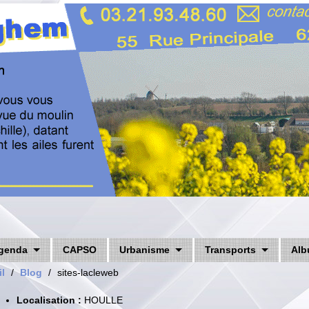
genda
CAPSO
Urbanisme
Transports
Alb
l
/
Blog
/
sites-lacleweb
Localisation :
HOULLE