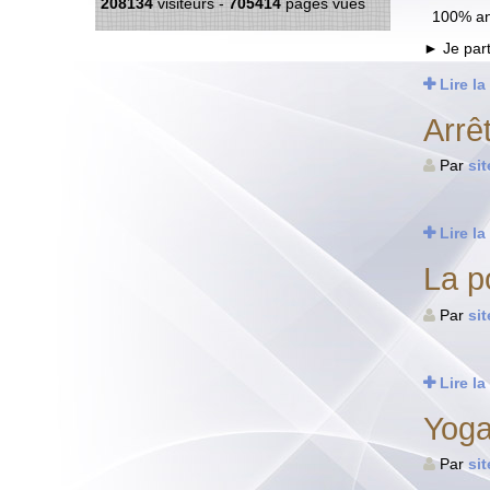
208134
visiteurs -
705414
pages vues
100% a
► Je part
Lire la
Arrê
Par
si
Lire la
La p
Par
si
Lire la
Yoga
Par
si