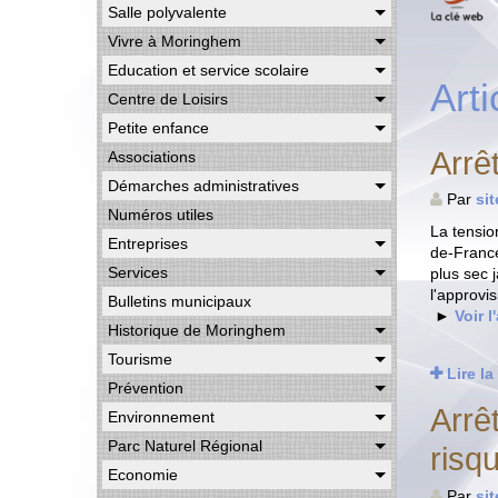
Salle polyvalente
Vivre à Moringhem
Education et service scolaire
Arti
Centre de Loisirs
Petite enfance
Arrê
Associations
Démarches administratives
Par
si
Numéros utiles
La tensio
Entreprises
de-France
Services
plus sec 
l'approvi
Bulletins municipaux
►
Voir l
Historique de Moringhem
Tourisme
Lire la
Prévention
Arrê
Environnement
Parc Naturel Régional
risq
Economie
Par
si