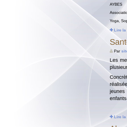
AYBES
Associati
Yoga, Sop
Lire la
Sant
Par
si
Les mem
plusieu
Concrèt
réalisé
jeunes 
enfants
Lire la