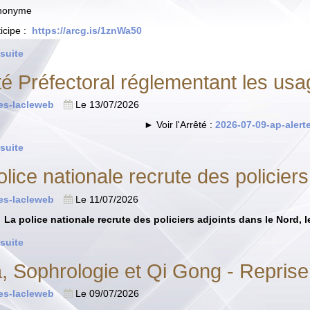
nonyme
icipe :
https://arcg.is/1znWa50
 suite
té Préfectoral réglementant les usa
tes-lacleweb
Le 13/07/2026
► Voir l'Arrêté :
2026-07-09-ap-alert
 suite
olice nationale recrute des policiers
tes-lacleweb
Le 11/07/2026
La police nationale recrute des policiers adjoints dans le Nord, l
 suite
, Sophrologie et Qi Gong - Reprise
tes-lacleweb
Le 09/07/2026