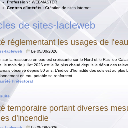
Profession :
WEBMASTER
Centres d'intérêts :
Création de sites internet
cles de sites-lacleweb
té réglementant les usages de l'ea
tes-lacleweb
Le 05/08/2026
n sur la ressource en eau est croissante sur le Nord et le Pas -de-Cal
, le mois de juillet 2026 est le 3e plus chaud depuis le début des relevé
jamais observé depuis 50 ans. L'indice d'humidité des sols est au plus b
sionnement en eau potable se renforcent.
'arrêté Préfectoral
 suite
té temporaire portant diverses mes
ues d’incendie
tes-lacleweb
Le 05/08/2026