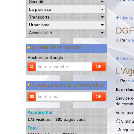
Sécurité
La paroisse
Transports
Lire la
Urbanisme
DGFI
Accessibilité
Par
si
Moteur de recherche
Recherche Google
Lire la
OK
L'Ag
Par
si
Inscrivez-vous à la Newsletter
Et si ré
OK
Service d
de comma
Aujourd'hui
Votre avi
172
visiteurs -
305
pages vues
⏱️ 5 minu
Total
️ Jusqu'a