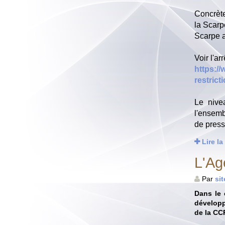
Concrète
la Scarp
Scarpe a
Voir l'ar
https:/
restric
Le nive
l'ensemb
de press
Lire la
L'Ag
Par
si
Dans le 
développ
de la CC