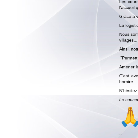
Les cours
l'accueil
Grâce à v
La logist
Nous somm
villages...
Ainsi, no
"Permettr
Amener le
C'est av
horaire.
N'hésitez
Le consei
--