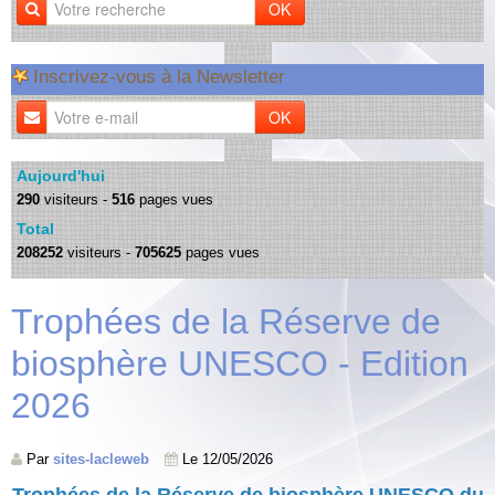
OK
Inscrivez-vous à la Newsletter
OK
Aujourd'hui
290
visiteurs -
516
pages vues
Total
208252
visiteurs -
705625
pages vues
Trophées de la Réserve de
biosphère UNESCO - Edition
2026
Par
sites-lacleweb
Le 12/05/2026
Trophées de la Réserve de biosphère UNESCO du