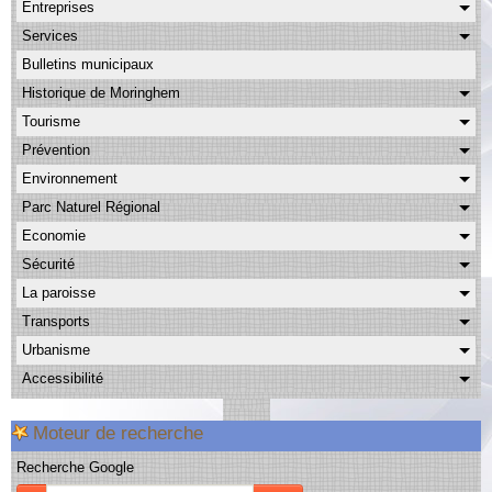
Entreprises
Albums
Services
Facebook
Bulletins municipaux
Contact
Historique de Moringhem
Tourisme
Prévention
Environnement
Parc Naturel Régional
Economie
Sécurité
La paroisse
Transports
Urbanisme
Accessibilité
Moteur de recherche
Recherche Google