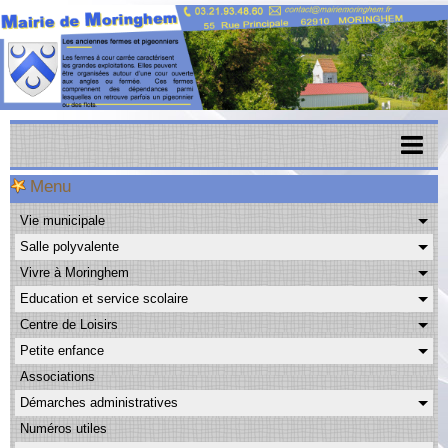
Menu
Accueil
Vie municipale
Menu scolaire
Salle polyvalente
Actualités
Vivre à Moringhem
Education et service scolaire
Agenda
Centre de Loisirs
CAPSO
Petite enfance
Associations
Urbanisme
Démarches administratives
Transports
Numéros utiles