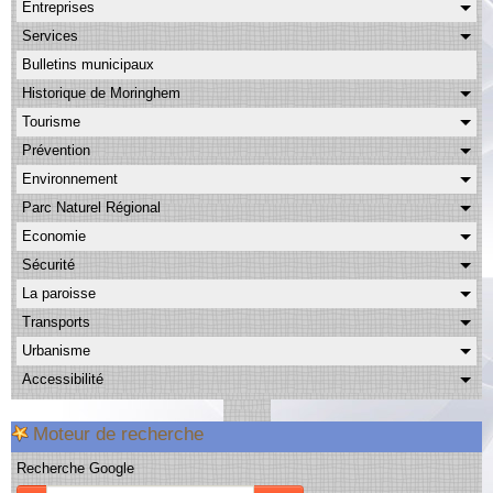
Entreprises
Albums
Services
Facebook
Bulletins municipaux
Contact
Historique de Moringhem
Tourisme
Prévention
Environnement
Parc Naturel Régional
Economie
Sécurité
La paroisse
Transports
Urbanisme
Accessibilité
Moteur de recherche
Recherche Google