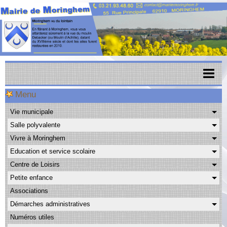
Menu
Accueil
Vie municipale
Menu scolaire
Salle polyvalente
Actualités
Vivre à Moringhem
Education et service scolaire
Agenda
Centre de Loisirs
CAPSO
Petite enfance
Associations
Urbanisme
Démarches administratives
Transports
Numéros utiles